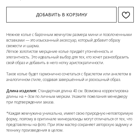
ДОБАВИТЬ В КОРЗИНУ
Нежное колье с барочным жемчугом размера мини и позолоченными
вставками — это изысканный аксессуар, который добавит образу
свежести и шарма.
Лёгкое золотистое мерцание колье придаёт утончённость и
элегантность. Это идеальный выбор для тех, кто хочет разнообразить
свой образ и добавить в него нотку аристократичности.
Такое колье будет гармонично сочетаться с браслетом или анклетом в
аналогичном стиле, создавая завершённый и роскошный образ.
Длина изделия:
Стандартная длина 40 см. Возможна корректировка
длины на +-3см по личным меркам. Укажите пожелания менеджеру
при подтверждении заказа.
*Каждая жемчужина уникальна, имеет свою природную неповторимую
форму, поэтому в оригинале минералоиды могут отличаться от тех, что
представлены на фото. При этом мастер сохраняет авторскую задумку и
технику произведения в целом.