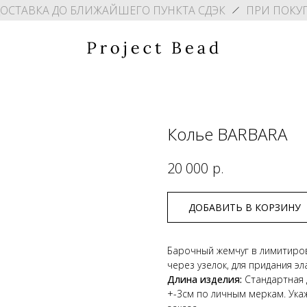
ДОСТАВКА ДО БЛИЖАЙШЕГО ПУНКТА СДЭК
ПРИ ПОКУП
Колье BARBARA
р.
20 000
ДОБАВИТЬ В КОРЗИНУ
Барочный жемчуг в лимитиров
через узелок, для придания э
Длина изделия:
Стандартная 
+-3см по личным меркам. Ука