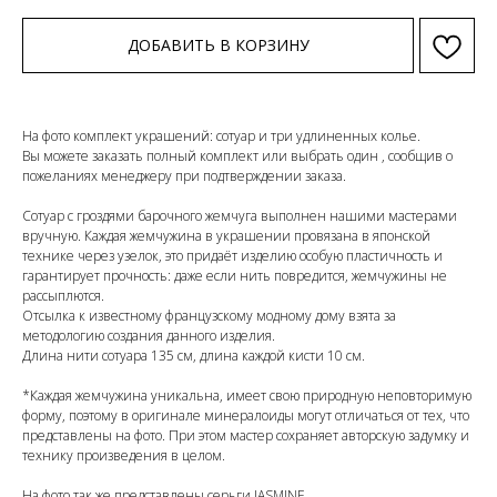
ДОБАВИТЬ В КОРЗИНУ
На фото комплект украшений: сотуар и три удлиненных колье.
Вы можете заказать полный комплект или выбрать один , сообщив о
пожеланиях менеджеру при подтверждении заказа.
Сотуар с гроздями барочного жемчуга выполнен нашими мастерами
вручную. Каждая жемчужина в украшении провязана в японской
технике через узелок, это придаёт изделию особую пластичность и
гарантирует прочность: даже если нить повредится, жемчужины не
рассыплются.
Отсылка к известному французскому модному дому взята за
методологию создания данного изделия.
Длина нити сотуара 135 см, длина каждой кисти 10 см.
*Каждая жемчужина уникальна, имеет свою природную неповторимую
форму, поэтому в оригинале минералоиды могут отличаться от тех, что
представлены на фото. При этом мастер сохраняет авторскую задумку и
технику произведения в целом.
На фото так же представлены серьги JASMINE