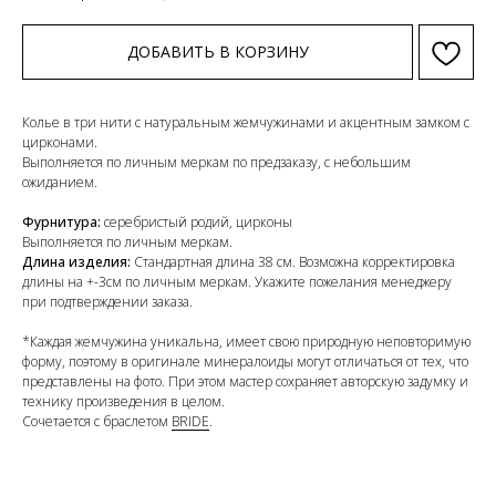
ДОБАВИТЬ В КОРЗИНУ
Колье в три нити с натуральным жемчужинами и акцентным замком с
цирконами.
Выполняется по личным меркам по предзаказу, с небольшим
ожиданием.
Фурнитура:
серебристый родий, цирконы
Выполняется по личным меркам.
Длина изделия:
Стандартная длина 38 см. Возможна корректировка
длины на +-3см по личным меркам. Укажите пожелания менеджеру
при подтверждении заказа.
*Каждая жемчужина уникальна, имеет свою природную неповторимую
форму, поэтому в оригинале минералоиды могут отличаться от тех, что
представлены на фото. При этом мастер сохраняет авторскую задумку и
технику произведения в целом.
Сочетается с браслетом
BRIDE
.