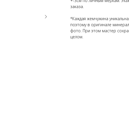
+-3см по личным меркам. Ука
заказа.
*Каждая жемчужина уникальн
поэтому в оригинале минерал
фото. При этом мастер сохран
целом.